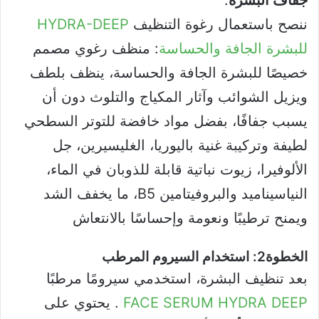
ننصح باستعمال رغوة التنظيف
HYDRA-DEEP
للبشرة الجافة والحساسة
: منظف رغوي مصمم
خصيصًا للبشرة الجافة والحساسة، ينظف بلطف
ويزيل الشوائب وآثار المكياج والتلوث دون أن
يسبب جفافًا، بفضل مواد خافضة للتوتر السطحي
لطيفة وتركيبة غنية باليوريا، الغليسيرين، جل
الألوفيرا، زيوت نباتية قابلة للذوبان في الماء،
النياسيناميد والبروفيتامين B5، ما يخفف الشد
ويمنح ترطيبًا ونعومة وإحساسًا بالانتعاش
الخطوة2: استخدام السيروم المرطب
بعد تنظيف البشرة، استخدمي سيرومًا مرطبًا
FACE SERUM HYDRA DEEP
. يحتوي على