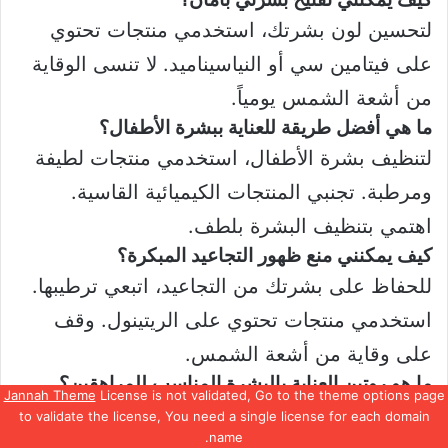
لتحسين لون بشرتك، استخدمي منتجات تحتوي
على فيتامين سي أو النياسيناميد. لا تنسى الوقاية
من أشعة الشمس يومياً.
ما هي أفضل طريقة للعناية ببشرة الأطفال؟
لتنظيف بشرة الأطفال، استخدمي منتجات لطيفة
ومرطبة. تجنبي المنتجات الكيميائية القاسية.
اهتمي بتنظيف البشرة بلطف.
كيف يمكنني منع ظهور التجاعيد المبكرة؟
للحفاظ على بشرتك من التجاعيد، اتبعي ترطيبها.
استخدمي منتجات تحتوي على الريتينول. وقف
على وقاية من أشعة الشمس.
ما هو روتين العناية بالبشرة المناسب للمراهقين؟
Jannah Theme
License is not validated, Go to the theme options page
للمراهقين، اتبعي تنظيفاً بلطف. استخدمي منتجات
to validate the license, You need a single license for each domain
name.
خالية من الزيوت. تطبيق مرطب مناسب ضروري.
يسبوك
‫X
واتساب
تيلقرام
ڤايبر