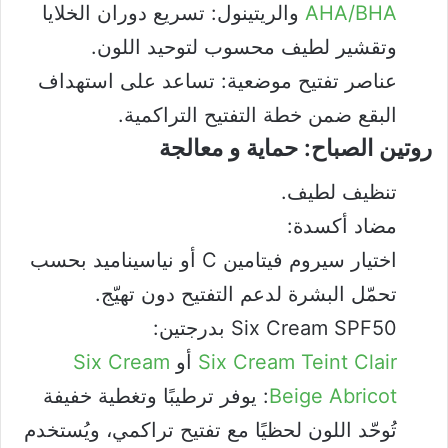
AHA/BHA
والريتينول: تسريع دوران الخلايا
وتقشير لطيف محسوب لتوحيد اللون.
عناصر تفتيح موضعية: تساعد على استهداف
البقع ضمن خطة التفتيح التراكمية.
روتين الصباح: حماية و معالجة
تنظيف لطيف.
مضاد أكسدة:
اختيار سيروم فيتامين C أو نياسيناميد بحسب
تحمّل البشرة لدعم التفتيح دون تهيّج.
Six Cream SPF50 بدرجتين:
Six Cream Teint Clair
أو
Six Cream
Beige Abricot
: يوفر ترطيبًا وتغطية خفيفة
تُوحّد اللون لحظيًا مع تفتيح تراكمي، ويُستخدم