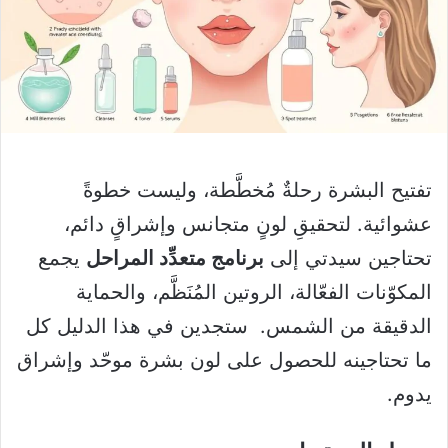
تفتيح البشرة رحلةٌ مُخطَّطة، وليست خطوةً
عشوائية. لتحقيقِ لونٍ متجانس وإشراقٍ دائم،
تحتاجين سيدتي إلى
برنامج متعدِّد المراحل
يجمع
المكوّنات الفعّالة، الروتين المُنَظَّم، والحماية
الدقيقة من الشمس. ستجدين في هذا الدليل كل
ما تحتاجينه للحصول على لون بشرة موحّد وإشراق
يدوم.