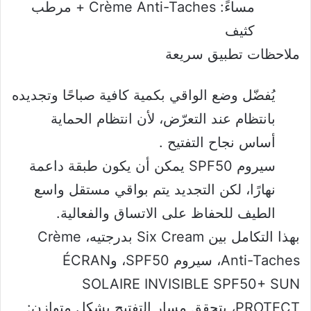
مساءً: Crème Anti-Taches + مرطب
كثيف
ملاحظات تطبيق سريعة
يُفضّل وضع الواقي بكمية كافية صباحًا وتجديده
بانتظام عند التعرّض، لأن انتظام الحماية
أساس نجاح التفتيح .
سيروم SPF50 يمكن أن يكون طبقة داعمة
نهارًا، لكن التجديد يتم بواقي مستقل واسع
الطيف للحفاظ على الاتساق والفعالية.
بهذا التكامل بين Six Cream بدرجتيه، Crème
Anti-Taches، سيروم SPF50، وÉCRAN
SOLAIRE INVISIBLE SPF50+ SUN
PROTECT، يتحقق مسار التفتيح بشكل متوازن: