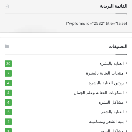
القائمة البريدية
[wpforms id=”2532″ title=”false”]
التصنيفات
العناية بالبشرة
20
منتجات العناية بالبشرة
7
روتين العناية بالبشرة
4
المكونات الفعالة وعلم الجمال
4
مشاكل البشرة
4
العناية بالشعر
6
بنية الشعر ومساميته
2
مشاكل الشعر
1