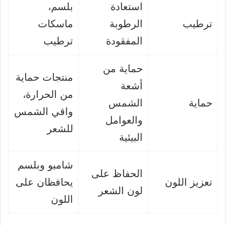
استعادة
بلسم،
ترطيب
الرطوبة
ماسكات
المفقودة
ترطيب
حماية من
منتجات حماية
أشعة
من الحرارة،
حماية
الشمس
واقي الشمس
والعوامل
للشعر
البيئية
شامبو وبلسم
الحفاظ على
تعزيز اللون
يحافظان على
لون الشعر
اللون