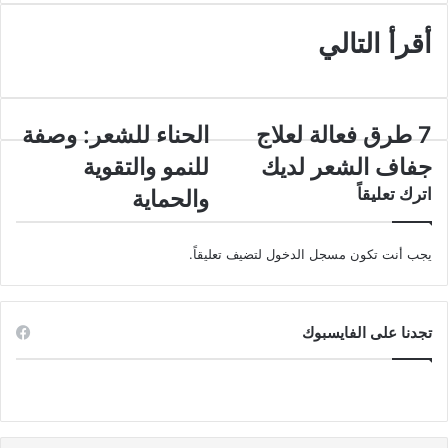
أقرأ التالي
7
الحناء
7 طرق فعالة لعلاج
الحناء للشعر: وصفة
طرق
للشعر:
جفاف الشعر لديك
للنمو والتقوية
فعالة
وصفة
لعلاج
للنمو
اترك تعليقاً
والحماية
جفاف
والتقوية
الشعر
والحماية
لديك
يجب أنت تكون
مسجل الدخول
لتضيف تعليقاً.
تجدنا على الفايسبوك