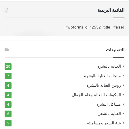
القائمة البريدية
[wpforms id=”2532″ title=”false”]
التصنيفات
العناية بالبشرة
20
منتجات العناية بالبشرة
7
روتين العناية بالبشرة
4
المكونات الفعالة وعلم الجمال
4
مشاكل البشرة
4
العناية بالشعر
6
بنية الشعر ومساميته
2